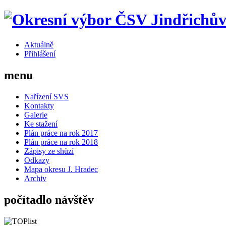
Aktuálně
Přihlášení
menu
Nařízení SVS
Kontakty
Galerie
Ke stažení
Plán práce na rok 2017
Plán práce na rok 2018
Zápisy ze shůzí
Odkazy
Mapa okresu J. Hradec
Archiv
počítadlo návštěv