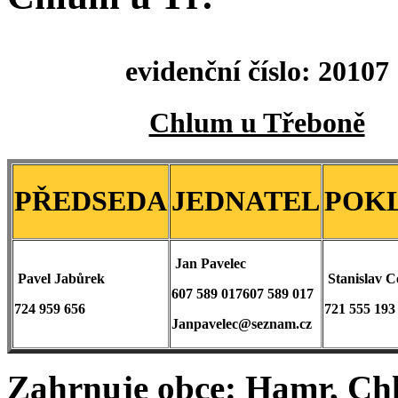
evidenční číslo: 20107
Chlum u Třeboně
PŘEDSEDA
JEDNATEL
POK
Jan Pavelec
Pavel Jabůrek
Stanislav 
607 589 017
607 589 017
724 959 656
721 555 193
Janpavelec@seznam.cz
Zahrnuje obce
: Hamr, Ch