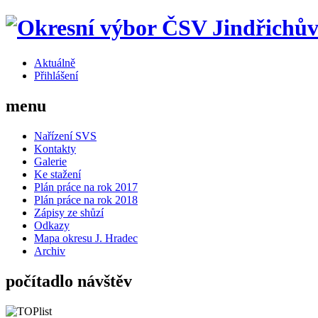
Aktuálně
Přihlášení
menu
Nařízení SVS
Kontakty
Galerie
Ke stažení
Plán práce na rok 2017
Plán práce na rok 2018
Zápisy ze shůzí
Odkazy
Mapa okresu J. Hradec
Archiv
počítadlo návštěv