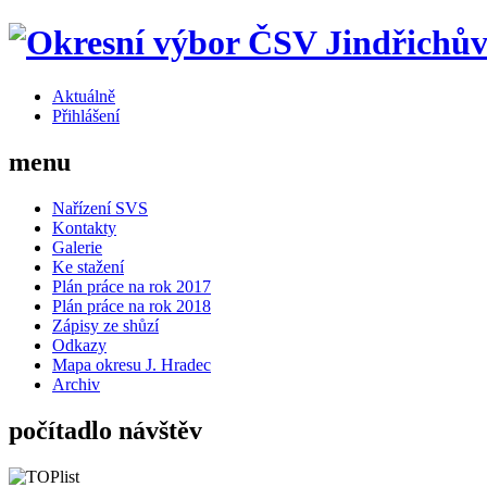
Aktuálně
Přihlášení
menu
Nařízení SVS
Kontakty
Galerie
Ke stažení
Plán práce na rok 2017
Plán práce na rok 2018
Zápisy ze shůzí
Odkazy
Mapa okresu J. Hradec
Archiv
počítadlo návštěv