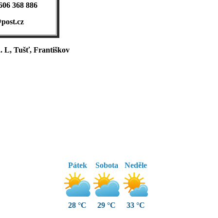
606 368 886
post.cz
. L, Tušť, Františkov
Pátek
Sobota
Neděle
28 °C
29 °C
33 °C