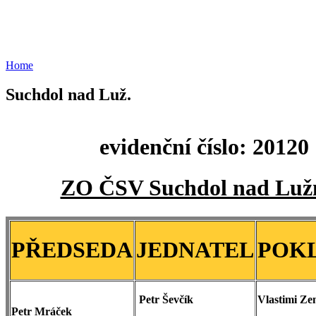
Home
Suchdol nad Luž.
evidenční číslo: 20120
ZO ČSV Suchdol nad Lužn
PŘEDSEDA
JEDNATEL
POK
Petr Ševčík
Vlastimi Z
Petr Mráček