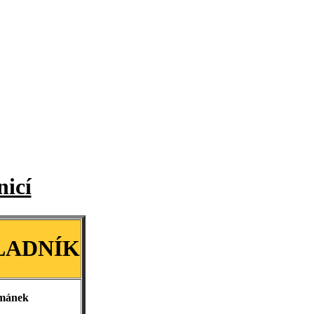
icí
LADNÍK
emánek