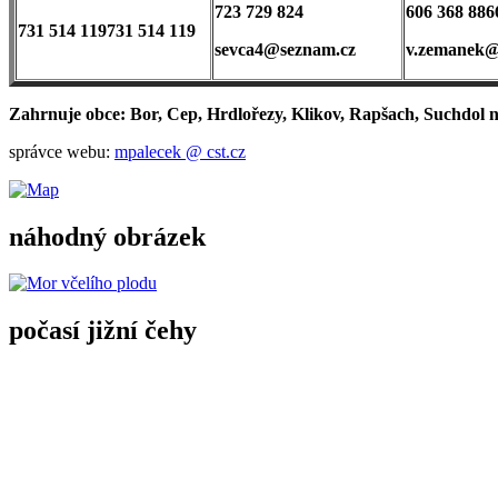
723 729 824
606 368 886
731 514 119
731 514 119
sevca4@seznam.cz
v.zemanek@
Zahrnuje obce: Bor, Cep, Hrdlořezy, Klikov, Rapšach, Suchdol n
správce webu:
mpalecek @ cst.cz
náhodný obrázek
počasí jižní čehy