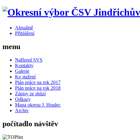
Aktuálně
Přihlášení
menu
Nařízení SVS
Kontakty
Galerie
Ke stažení
Plán práce na rok 2017
Plán práce na rok 2018
Zápisy ze shůzí
Odkazy
Mapa okresu J. Hradec
Archiv
počítadlo návštěv