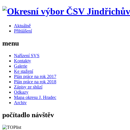
Aktuálně
Přihlášení
menu
Nařízení SVS
Kontakty
Galerie
Ke stažení
Plán práce na rok 2017
Plán práce na rok 2018
Zápisy ze shůzí
Odkazy
Mapa okresu J. Hradec
Archiv
počítadlo návštěv